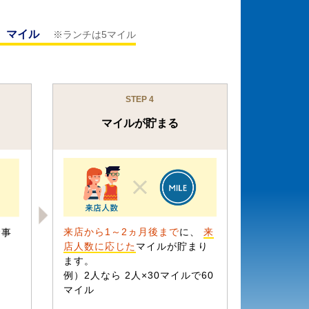
マイル
※ランチは5マイル
STEP 4
マイルが貯まる
来店から1～2ヵ月後まで
に、
来
食事
店人数に応じた
マイルが貯まり
ます。
例）2人なら 2人×30マイルで60
マイル