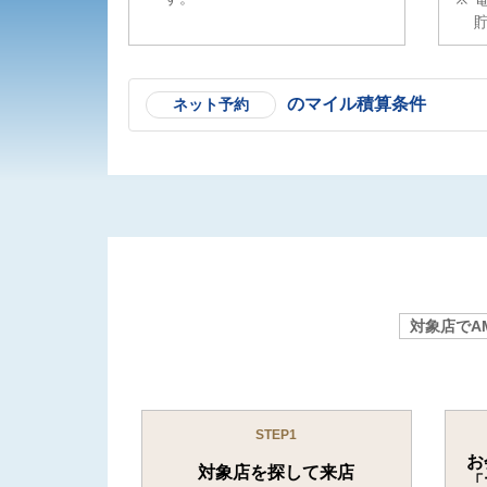
のマイル積算条件
ネット予約
対象店でA
STEP1
お
対象店を探して来店
「