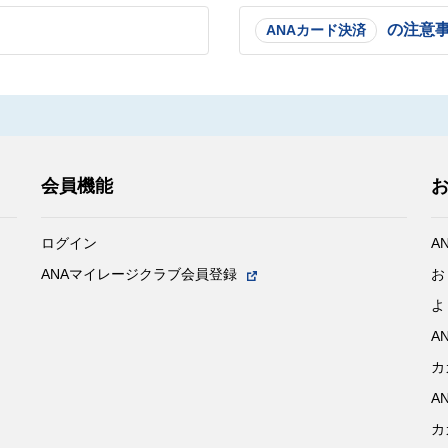
の注意
ANAカード決済
会員機能
ログイン
A
ANAマイレージクラブ会員登録
お
よ
A
カ
A
カ