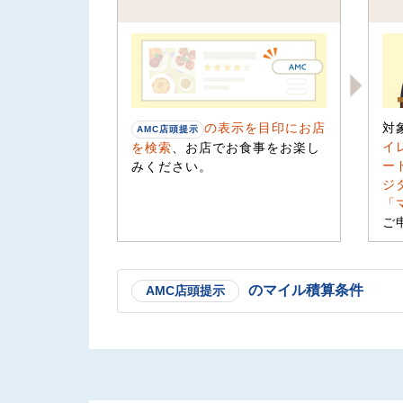
の表示を目印にお店
対
AMC店頭提示
イ
を検索
、お店でお食事をお楽し
ー
みください。
ジ
「
ご
のマイル積算条件
AMC店頭提示