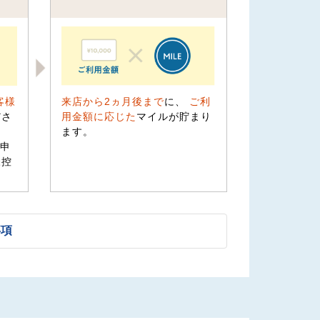
来店から2ヵ月後まで
に、
ご利
客様
用金額に応じた
マイルが貯まり
ださ
ます。
ご申
様控
事項