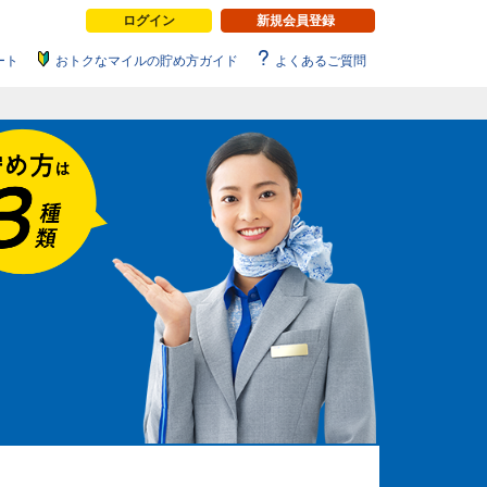
ログイン
新規会員登録
ート
おトクなマイルの貯め方ガイド
よくあるご質問