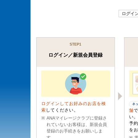
ログイ
STEP1
ログイン／新規会員登録
ログインしてお好みのお店を検
ネ
索
してください。
舗
い
※
ANAマイレージクラブに登録さ
予
れていないお客様は、新規会員
を
登録のお手続きをお願いしま
す。
※