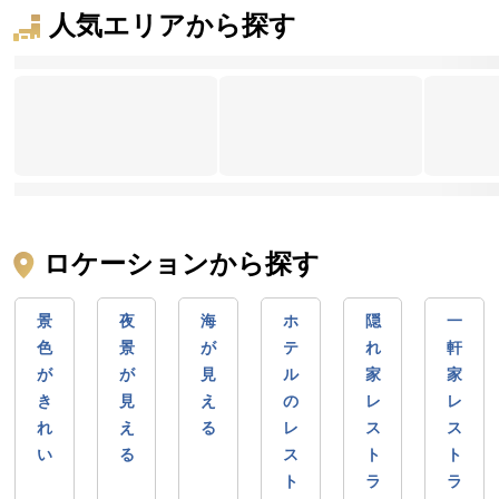
人気エリアから探す
ロケーションから探す
景
夜
海
ホ
隠
一
色
景
が
テ
れ
軒
が
が
見
ル
家
家
き
見
え
の
レ
レ
れ
え
る
レ
ス
ス
い
る
ス
ト
ト
ト
ラ
ラ